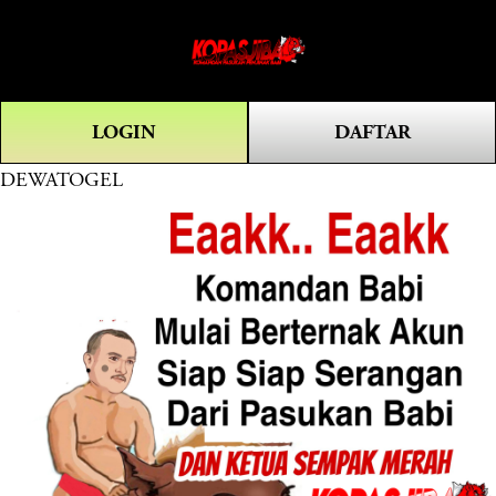
O
0
p
e
n
LOGIN
DAFTAR
M
e
DEWATOGEL
n
u