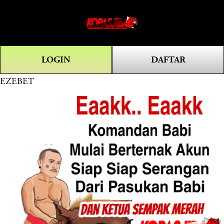
O
0
p
e
n
LOGIN
DAFTAR
M
e
EZEBET
n
u