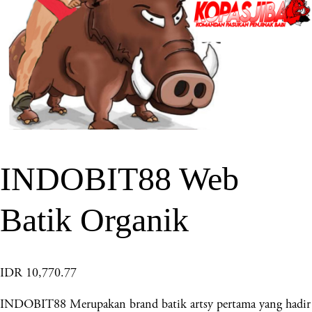
INDOBIT88 Web
Batik Organik
IDR 10,770.77
INDOBIT88 Merupakan brand batik artsy pertama yang hadir