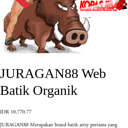
JURAGAN88 Web
Batik Organik
IDR 10,770.77
JURAGAN88 Merupakan brand batik artsy pertama yang