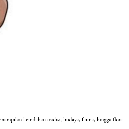
mpilan keindahan tradisi, budaya, fauna, hingga flora