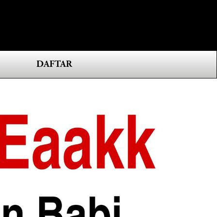
0
DAFTAR