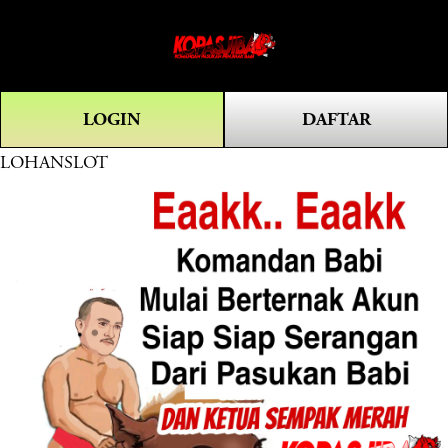
O
0
p
e
n
LOGIN
DAFTAR
M
e
LOHANSLOT
n
u