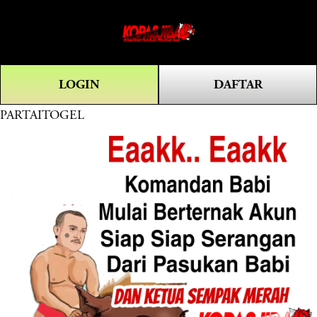
O
0
p
e
n
LOGIN
DAFTAR
M
e
PARTAITOGEL
n
u